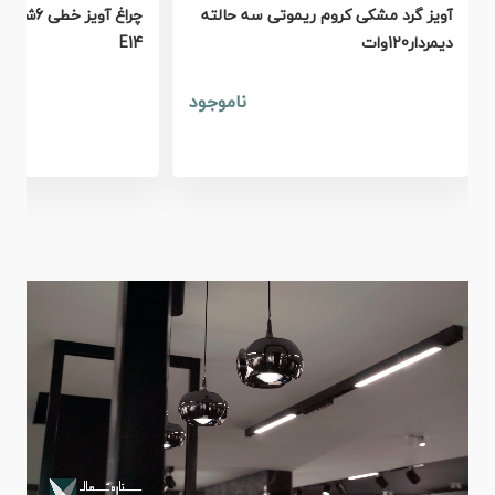
آویز گرد مشکی کروم ریموتی سه حالته
چراغ آویز
دیمردار120وات
E14
ناموجود